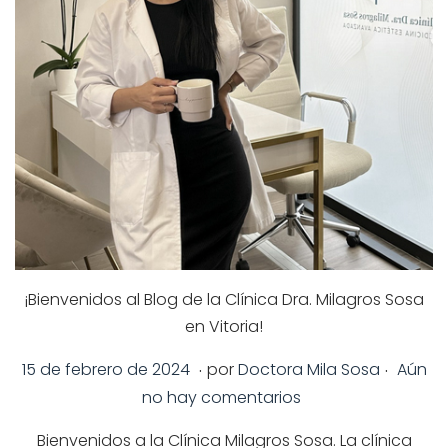
¡Bienvenidos al Blog de la Clínica Dra. Milagros Sosa
en Vitoria!
.
.
P
1
15 de febrero de 2024
por
Doctora Mila Sosa
Aún
u
4
no hay comentarios
b
d
Bienvenidos a la Clínica Milagros Sosa. La clínica