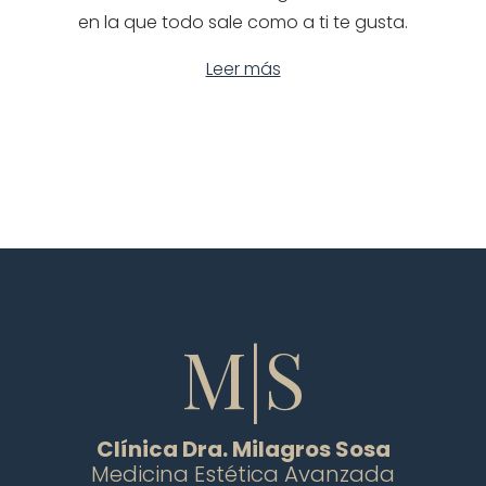
l
e
en la que todo sale como a ti te gusta.
i
n
c
o
Leer más
a
v
d
i
o
e
e
m
l
b
r
e
d
e
M|S
2
0
2
Clínica Dra. Milagros Sosa
4
Medicina Estética Avanzada