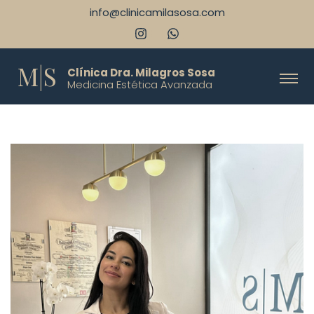
info@clinicamilasosa.com
M|S
Clínica Dra. Milagros Sosa
Medicina Estética Avanzada